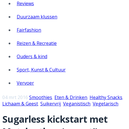
Reviews
Duurzaam klussen
Fairfashion
Reizen & Recreatie
Ouders & kind
Sport, Kunst & Cultuur
Vervoer
04 mrt 2016
Smoothies
,
Eten & Drinken
,
Healthy Snacks
,
Lichaam & Geest
,
Suikervrij
,
Veganistisch
,
Vegetarisch
Sugarless kickstart met