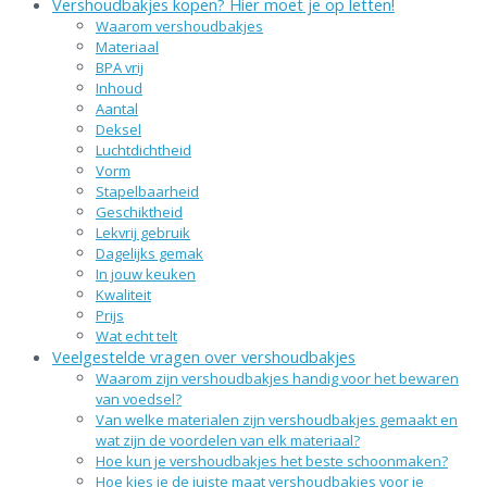
Vershoudbakjes kopen? Hier moet je op letten!
Waarom vershoudbakjes
Materiaal
BPA vrij
Inhoud
Aantal
Deksel
Luchtdichtheid
Vorm
Stapelbaarheid
Geschiktheid
Lekvrij gebruik
Dagelijks gemak
In jouw keuken
Kwaliteit
Prijs
Wat echt telt
Veelgestelde vragen over vershoudbakjes
Waarom zijn vershoudbakjes handig voor het bewaren
van voedsel?
Van welke materialen zijn vershoudbakjes gemaakt en
wat zijn de voordelen van elk materiaal?
Hoe kun je vershoudbakjes het beste schoonmaken?
Hoe kies je de juiste maat vershoudbakjes voor je